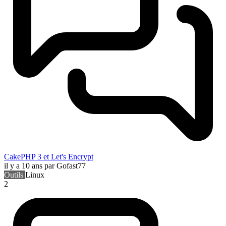
CakePHP 3 et Let's Encrypt
il y a 10 ans
par Gofast77
Outils
Linux
2