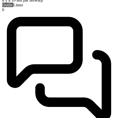
il y a 10 ans
par netwarp
Outils
Linux
6