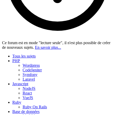
Ce forum est en mode "lecture seule", il n'est plus possible de créer
de nouveaux sujets.
En savoir plus...
Tous les sujets
PHP
Wordpress
CodeIgniter
Symfony
Laravel
Javascript
NodeJS
React
VueJS
Ruby
Ruby On Rails
Base de données