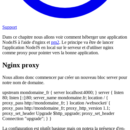
Support
Dans ce chapitre nous allons voir comment héberger une application
NodeJS à l'aide d'nginx et
pm2
. Le principe va être de lancer
l'application NodeJS en local sur le serveur et d'utiliser nginx
comme proxy pour pointer vers la bonne application.
Nginx proxy
Nous allons donc commencer par créer un nouveau bloc server pour
notre nom de domaine.
upstream mondomaine_fr { server localhost:4000; } server { listen
80; listen [::]:80; server_name mondomaine.fr; location / {
proxy_pass http://mondomaine_fr; } location /websocket/ {
proxy_pass http://mondomaine_fr; proxy_http_version 1.1;
proxy_set_header Upgrade $http_upgrade; proxy_set_header
Connection "upgrade"; } }
La configuration est plutôt basique mais on notera la présence d'en-