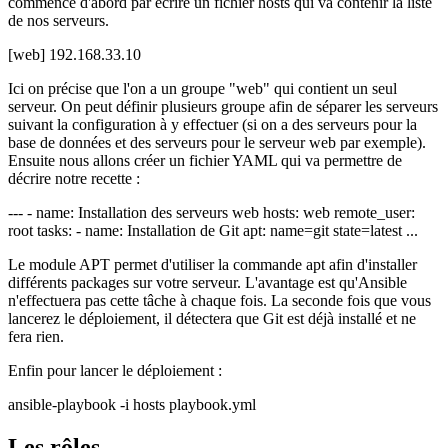
commence d'abord par écrire un fichier hosts qui va contenir la liste
de nos serveurs.
[web] 192.168.33.10
Ici on précise que l'on a un groupe "web" qui contient un seul
serveur. On peut définir plusieurs groupe afin de séparer les serveurs
suivant la configuration à y effectuer (si on a des serveurs pour la
base de données et des serveurs pour le serveur web par exemple).
Ensuite nous allons créer un fichier YAML qui va permettre de
décrire notre recette :
--- - name: Installation des serveurs web hosts: web remote_user:
root tasks: - name: Installation de Git apt: name=git state=latest ...
Le module APT permet d'utiliser la commande apt afin d'installer
différents packages sur votre serveur. L'avantage est qu'Ansible
n'effectuera pas cette tâche à chaque fois. La seconde fois que vous
lancerez le déploiement, il détectera que Git est déjà installé et ne
fera rien.
Enfin pour lancer le déploiement :
ansible-playbook -i hosts playbook.yml
Les rôles