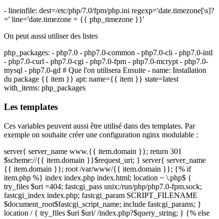
- lineinfile: dest=/etc/php/7.0/fpm/php.ini regexp='date.timezone[\s]?
=' line='date.timezone = {{ php_timezone }}'
On peut aussi utiliser des listes
php_packages: - php7.0 - php7.0-common - php7.0-cli - php7.0-intl
- php7.0-curl - php7.0-cgi - php7.0-fpm - php7.0-mcrypt - php7.0-
mysql - php7.0-gd # Que l'on utilisera Ensuite - name: Installation
du package {{ item }} apt: name={{ item }} state=latest
with_items: php_packages
Les templates
Ces variables peuvent aussi être utilisé dans des templates. Par
exemple on souhaite créer une configuration nginx modulable :
server{ server_name www.{{ item.domain }}; return 301
$scheme://{{ item.domain }}$request_uri; } server{ server_name
{{ item.domain }}; root /var/www/{{ item.domain }}; {% if
item.php %} index index.php index.html; location ~ \.php$ {
try_files $uri =404; fastcgi_pass unix:/run/php/php7.0-fpm.sock;
fastcgi_index index.php; fastcgi_param SCRIPT_FILENAME
$document_root$fastcgi_script_name; include fastcgi_params; }
location / { try_files $uri $uri/ /index.php?$query_string; } {% else