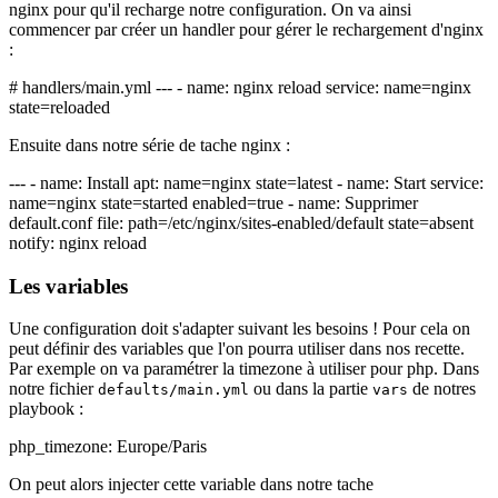
nginx pour qu'il recharge notre configuration. On va ainsi
commencer par créer un handler pour gérer le rechargement d'nginx
:
# handlers/main.yml --- - name: nginx reload service: name=nginx
state=reloaded
Ensuite dans notre série de tache nginx :
--- - name: Install apt: name=nginx state=latest - name: Start service:
name=nginx state=started enabled=true - name: Supprimer
default.conf file: path=/etc/nginx/sites-enabled/default state=absent
notify: nginx reload
Les variables
Une configuration doit s'adapter suivant les besoins ! Pour cela on
peut définir des variables que l'on pourra utiliser dans nos recette.
Par exemple on va paramétrer la timezone à utiliser pour php. Dans
notre fichier
ou dans la partie
de notres
defaults/main.yml
vars
playbook :
php_timezone: Europe/Paris
On peut alors injecter cette variable dans notre tache