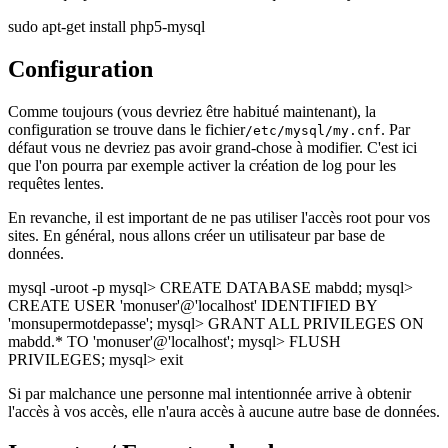
sudo apt-get install php5-mysql
Configuration
Comme toujours (vous devriez être habitué maintenant), la
configuration se trouve dans le fichier
. Par
/etc/mysql/my.cnf
défaut vous ne devriez pas avoir grand-chose à modifier. C'est ici
que l'on pourra par exemple activer la création de log pour les
requêtes lentes.
En revanche, il est important de ne pas utiliser l'accès root pour vos
sites. En général, nous allons créer un utilisateur par base de
données.
mysql -uroot -p mysql> CREATE DATABASE mabdd; mysql>
CREATE USER 'monuser'@'localhost' IDENTIFIED BY
'monsupermotdepasse'; mysql> GRANT ALL PRIVILEGES ON
mabdd.* TO 'monuser'@'localhost'; mysql> FLUSH
PRIVILEGES; mysql> exit
Si par malchance une personne mal intentionnée arrive à obtenir
l'accès à vos accès, elle n'aura accès à aucune autre base de données.