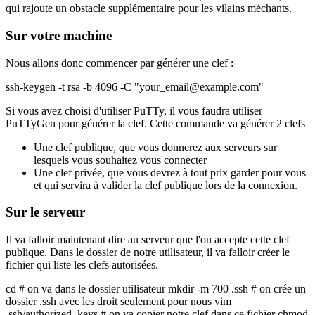
qui rajoute un obstacle supplémentaire pour les vilains méchants.
Sur votre machine
Nous allons donc commencer par générer une clef :
ssh-keygen -t rsa -b 4096 -C "your_email@example.com"
Si vous avez choisi d'utiliser PuTTy, il vous faudra utiliser
PuTTyGen pour générer la clef. Cette commande va générer 2 clefs
Une clef publique, que vous donnerez aux serveurs sur
lesquels vous souhaitez vous connecter
Une clef privée, que vous devrez à tout prix garder pour vous
et qui servira à valider la clef publique lors de la connexion.
Sur le serveur
Il va falloir maintenant dire au serveur que l'on accepte cette clef
publique. Dans le dossier de notre utilisateur, il va falloir créer le
fichier qui liste les clefs autorisées.
cd # on va dans le dossier utilisateur mkdir -m 700 .ssh # on crée un
dossier .ssh avec les droit seulement pour nous vim
.ssh/authorized_keys # on va copier notre clef dans ce fichier chmod