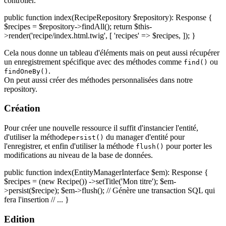
controller.
public function index(RecipeRepository $repository): Response {
$recipes = $repository->findAll(); return $this-
>render('recipe/index.html.twig', [ 'recipes' => $recipes, ]); }
Cela nous donne un tableau d'éléments mais on peut aussi récupérer
un enregistrement spécifique avec des méthodes comme
ou
find()
.
findOneBy()
On peut aussi créer des méthodes personnalisées dans notre
repository.
Création
Pour créer une nouvelle ressource il suffit d'instancier l'entité,
d'utiliser la méthode
du manager d'entité pour
persist()
l'enregistrer, et enfin d'utiliser la méthode
pour porter les
flush()
modifications au niveau de la base de données.
public function index(EntityManagerInterface $em): Response {
$recipes = (new Recipe()) ->setTitle('Mon titre'); $em-
>persist($recipe); $em->flush(); // Génère une transaction SQL qui
fera l'insertion // ... }
Edition