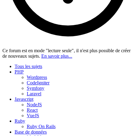
Ce forum est en mode "lecture seule", il n'est plus possible de créer
de nouveaux sujets.
En savoir plus...
Tous les sujets
PHP
Wordpress
CodeIgniter
Symfony
Laravel
Javascript
NodeJS
React
VueJS
Ruby
Ruby On Rails
Base de données