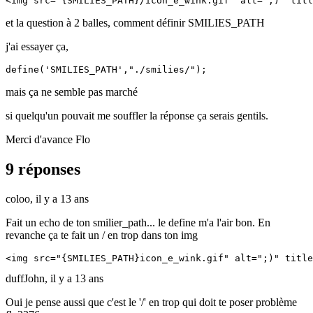
<img src="{SMILIES_PATH}/icon_e_wink.gif" alt=";)" titl
et la question à 2 balles, comment définir SMILIES_PATH
j'ai essayer ça,
define('SMILIES_PATH',"./smilies/");
mais ça ne semble pas marché
si quelqu'un pouvait me souffler la réponse ça serais gentils.
Merci d'avance Flo
9 réponses
coloo,
il y a 13 ans
Fait un echo de ton smilier_path... le define m'a l'air bon. En
revanche ça te fait un / en trop dans ton img
<img src="{SMILIES_PATH}icon_e_wink.gif" alt=";)" title
duffJohn,
il y a 13 ans
Oui je pense aussi que c'est le '/' en trop qui doit te poser problème