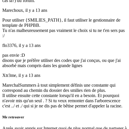
cas là?) du forum.
Marechoux,
il y a 13 ans
Pour utiliser {SMILIES_PATH}, il faut utiliser le gestionnaire de
template de PHPBB.
Tu n'as malheureusement pas vraiment le choix si tu ne t'en sers pas
:/
flo3376,
il y a 13 ans
pas envie :D
disons que je préfère utiliser des codes que j'ai conçus, ou que j'ai
absorbé mais compris dans les grande lignes
Xtr3me,
il y a 13 ans
MarechalSummers à tout simplement définis une constante qui
correspond au chemin du dossier des smilies rien de plus.
Il utilise ensuite cette constante lorsqu'il en a besoin. Et pourquoi
n'avoir mis qu'un seul . ? Si tu veux remonter dans l'arborescence
c'est ../ et ./ qui si je ne dis pas de bêtise permet d'appeler la racine.
Me retrouver
Après avoir appris sur Internet quoi de plus normal que de partager à