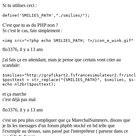
Si tu utilises ceci :
define('SMILIES_PATH',"./smilies/");
C'est que tu as du PHP non ?
Si c'est le cas, fais simplement :
<img src="<?php echo SMILIES_PATH; ?>/icon_e_wink.gif" 
flo3376,
il y a 13 ans
j'ai fais ça en attendant, mais je pense que certain vont crier au
scandale:
$smilies="http://grafikart2.fsfrancesimulateur2.fr/incl
$posttext = str_replace("{SMILIES_PATH}", $smilies, $s-
echo nl2br($posttext);
et ça marche
c'est déjà pas mal
flo3376,
il y a 13 ans
c'est un peu plus compliquer que ça MarechalSummers, disons que
je lis les messages d'un forum phpbb stocké en bd telle que
l'exemple au dessus, sans passé par l'interpréteur ( parseur dans ce