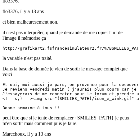
flo3376.
flo3376,
il y a 13 ans
et bien malheuresement non,
il n'est pas interpréter, quand je demande de me copier l'url de
l'image il mémorise ça
http://grafikart2.fsfrancesimulateur2.fr/%7BSMILIES_PA
la variable n'est pas traité.
Dans la base de donnée je vien de sortir le message complet que
voici
Et oui, moi aussi je pars, en provence pour la decouver
Je reviens vendredi matin ( j'aurais plus cours car je 
J'essayerais de me connecter pour le forum et prendre u
<!-- s;) --><img src="{SMILIES_PATH}/icon_e_wink.gif" a
Bonne semaine à tous !!
peut être que si je tente de remplacer {SMILIES_PATH} je peux
m'en sortir mais comment puis je faire.
Marechoux,
il y a 13 ans