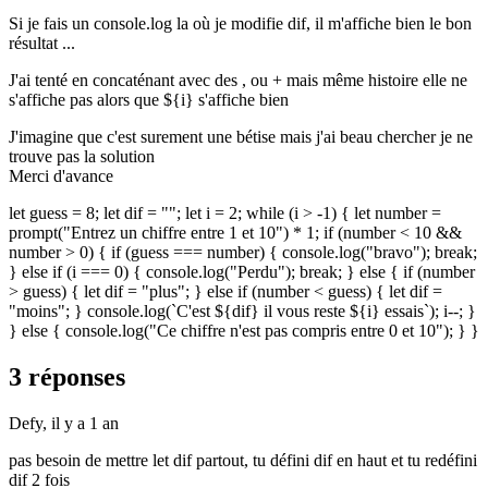
Si je fais un console.log la où je modifie dif, il m'affiche bien le bon
résultat ...
J'ai tenté en concaténant avec des , ou + mais même histoire elle ne
s'affiche pas alors que ${i} s'affiche bien
J'imagine que c'est surement une bétise mais j'ai beau chercher je ne
trouve pas la solution
Merci d'avance
let guess = 8; let dif = ""; let i = 2; while (i > -1) { let number =
prompt("Entrez un chiffre entre 1 et 10") * 1; if (number < 10 &&
number > 0) { if (guess === number) { console.log("bravo"); break;
} else if (i === 0) { console.log("Perdu"); break; } else { if (number
> guess) { let dif = "plus"; } else if (number < guess) { let dif =
"moins"; } console.log(`C'est ${dif} il vous reste ${i} essais`); i--; }
} else { console.log("Ce chiffre n'est pas compris entre 0 et 10"); } }
3 réponses
Defy,
il y a 1 an
pas besoin de mettre let dif partout, tu défini dif en haut et tu redéfini
dif 2 fois