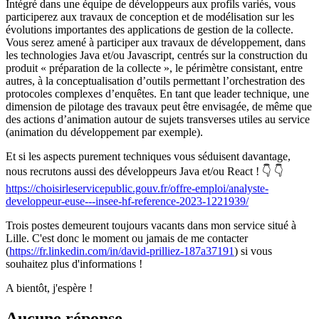
Intégré dans une équipe de développeurs aux profils variés, vous
participerez aux travaux de conception et de modélisation sur les
évolutions importantes des applications de gestion de la collecte.
Vous serez amené à participer aux travaux de développement, dans
les technologies Java et/ou Javascript, centrés sur la construction du
produit « préparation de la collecte », le périmètre consistant, entre
autres, à la conceptualisation d’outils permettant l’orchestration des
protocoles complexes d’enquêtes. En tant que leader technique, une
dimension de pilotage des travaux peut être envisagée, de même que
des actions d’animation autour de sujets transverses utiles au service
(animation du développement par exemple).
Et si les aspects purement techniques vous séduisent davantage,
nous recrutons aussi des développeurs Java et/ou React ! 👇 👇
https://choisirleservicepublic.gouv.fr/offre-emploi/analyste-
developpeur-euse---insee-hf-reference-2023-1221939/
Trois postes demeurent toujours vacants dans mon service situé à
Lille. C'est donc le moment ou jamais de me contacter
(
https://fr.linkedin.com/in/david-prilliez-187a37191
) si vous
souhaitez plus d'informations !
A bientôt, j'espère !
Aucune réponse