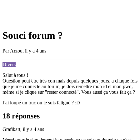
Souci forum ?
Par
Arzou
,
il y a 4 ans
Divers
Salut à tous !
Question peut être très con mais depuis quelques jours, a chaque fois
que je me connecte au forum, je dois remettre mon id et mon pwd,
même si je clique sur "rester connecté". Vous aussi ça vous fait ça ?
J'ai loupé un truc ou je suis fatigué ? :D
18 réponses
Grafikart,
il y a 4 ans
Merci pour le signalement je regarde ça ce soir ou demain ce n'est