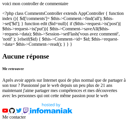
voici mon controller de commentaire
<?php class CommentsController extends AppController { function
index (){ $d['comments']= $this->Comment->find('all'); $this-
>set['$d']; } function edit ($id=null){ if ($this->request->is('post')||
$this->request->is('put')){ $this->Comment->saveAll($this-
>request->data); $this->Session->setFlash('vous avez commenté',
'notif' ); }elseif($id) { $this->Comment->id= $id; $this->request-
>data= $this->Comment->read(); } } }
Aucune réponse
Me retrouver
Après avoir appris sur Internet quoi de plus normal que de partager à
son tour ? Passionné par le web depuis un peu plus de 21 ans
maintenant j'aime partager mes compétences et mes découvertes
avec les personnes qui ont cette même passion pour le web
Me contacter