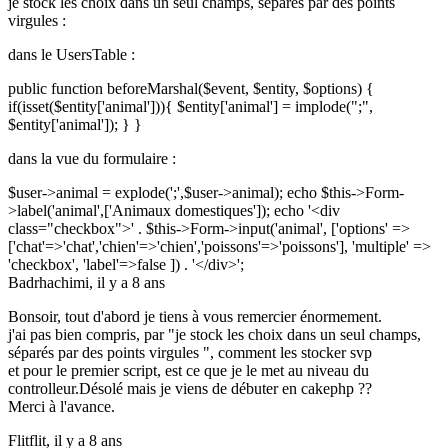
je stock les choix dans un seul champs, séparés par des points
virgules :
dans le UsersTable :
public function beforeMarshal($event, $entity, $options) {
if(isset($entity['animal'])){ $entity['animal'] = implode(";",
$entity['animal']); } }
dans la vue du formulaire :
$user->animal = explode(';',$user->animal); echo $this->Form-
>label('animal',['Animaux domestiques']); echo '<div
class="checkbox">' . $this->Form->input('animal', ['options' =>
['chat'=>'chat','chien'=>'chien','poissons'=>'poissons'], 'multiple' =>
'checkbox', 'label'=>false ]) . '</div>';
Badrhachimi,
il y a 8 ans
Bonsoir, tout d'abord je tiens à vous remercier énormement.
j'ai pas bien compris, par "je stock les choix dans un seul champs,
séparés par des points virgules ", comment les stocker svp
et pour le premier script, est ce que je le met au niveau du
controlleur.Désolé mais je viens de débuter en cakephp ??
Merci à l'avance.
Flitflit,
il y a 8 ans