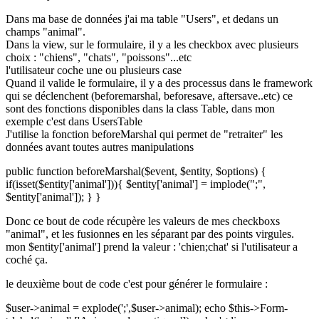
Dans ma base de données j'ai ma table "Users", et dedans un
champs "animal".
Dans la view, sur le formulaire, il y a les checkbox avec plusieurs
choix : "chiens", "chats", "poissons"...etc
l'utilisateur coche une ou plusieurs case
Quand il valide le formulaire, il y a des processus dans le framework
qui se déclenchent (beforemarshal, beforesave, aftersave..etc) ce
sont des fonctions disponibles dans la class Table, dans mon
exemple c'est dans UsersTable
J'utilise la fonction beforeMarshal qui permet de "retraiter" les
données avant toutes autres manipulations
public function beforeMarshal($event, $entity, $options) {
if(isset($entity['animal'])){ $entity['animal'] = implode(";",
$entity['animal']); } }
Donc ce bout de code récupère les valeurs de mes checkboxs
"animal", et les fusionnes en les séparant par des points virgules.
mon $entity['animal'] prend la valeur : 'chien;chat' si l'utilisateur a
coché ça.
le deuxième bout de code c'est pour générer le formulaire :
$user->animal = explode(';',$user->animal); echo $this->Form-