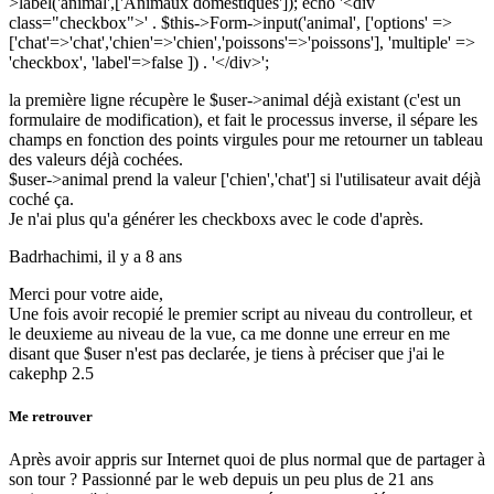
>label('animal',['Animaux domestiques']); echo '<div
class="checkbox">' . $this->Form->input('animal', ['options' =>
['chat'=>'chat','chien'=>'chien','poissons'=>'poissons'], 'multiple' =>
'checkbox', 'label'=>false ]) . '</div>';
la première ligne récupère le $user->animal déjà existant (c'est un
formulaire de modification), et fait le processus inverse, il sépare les
champs en fonction des points virgules pour me retourner un tableau
des valeurs déjà cochées.
$user->animal prend la valeur ['chien','chat'] si l'utilisateur avait déjà
coché ça.
Je n'ai plus qu'a générer les checkboxs avec le code d'après.
Badrhachimi,
il y a 8 ans
Merci pour votre aide,
Une fois avoir recopié le premier script au niveau du controlleur, et
le deuxieme au niveau de la vue, ca me donne une erreur en me
disant que $user n'est pas declarée, je tiens à préciser que j'ai le
cakephp 2.5
Me retrouver
Après avoir appris sur Internet quoi de plus normal que de partager à
son tour ? Passionné par le web depuis un peu plus de 21 ans