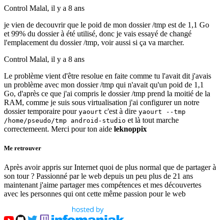
Control Malal,
il y a 8 ans
je vien de decouvrir que le poid de mon dossier /tmp est de 1,1 Go
et 99% du dossier à été utilisé, donc je vais essayé de changé
l'emplacement du dossier /tmp, voir aussi si ça va marcher.
Control Malal,
il y a 8 ans
Le problème vient d'être resolue en faite comme tu l'avait dit j'avais
un problème avec mon dossier /tmp qui n'avait qu'un poid de 1,1
Go, d'après ce que j'ai compris le dossier /tmp prend la moitié de la
RAM, comme je suis sous virtualisation j'ai configurer un notre
dossier temporaire pour
c'est à dire
yaourt
yaourt --tmp
et là tout marche
/home/pseudo/tmp android-studio
correctemeent. Merci pour ton aide
leknoppix
Me retrouver
Après avoir appris sur Internet quoi de plus normal que de partager à
son tour ? Passionné par le web depuis un peu plus de 21 ans
maintenant j'aime partager mes compétences et mes découvertes
avec les personnes qui ont cette même passion pour le web