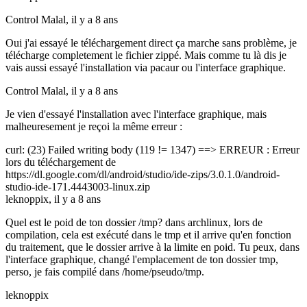
Control Malal,
il y a 8 ans
Oui j'ai essayé le téléchargement direct ça marche sans problème, je
télécharge completement le fichier zippé. Mais comme tu là dis je
vais aussi essayé l'installation via pacaur ou l'interface graphique.
Control Malal,
il y a 8 ans
Je vien d'essayé l'installation avec l'interface graphique, mais
malheuresement je reçoi la même erreur :
curl: (23) Failed writing body (119 != 1347) ==> ERREUR : Erreur
lors du téléchargement de
https://dl.google.com/dl/android/studio/ide-zips/3.0.1.0/android-
studio-ide-171.4443003-linux.zip
leknoppix,
il y a 8 ans
Quel est le poid de ton dossier /tmp? dans archlinux, lors de
compilation, cela est exécuté dans le tmp et il arrive qu'en fonction
du traitement, que le dossier arrive à la limite en poid. Tu peux, dans
l'interface graphique, changé l'emplacement de ton dossier tmp,
perso, je fais compilé dans /home/pseudo/tmp.
leknoppix