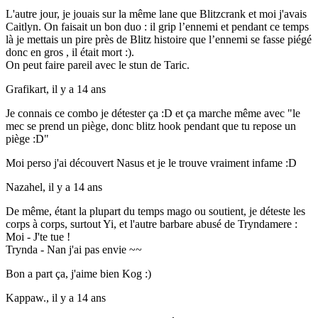
L'autre jour, je jouais sur la même lane que Blitzcrank et moi j'avais
Caitlyn. On faisait un bon duo : il grip l’ennemi et pendant ce temps
là je mettais un pire près de Blitz histoire que l’ennemi se fasse piégé
donc en gros , il était mort :).
On peut faire pareil avec le stun de Taric.
Grafikart,
il y a 14 ans
Je connais ce combo je détester ça :D et ça marche même avec "le
mec se prend un piège, donc blitz hook pendant que tu repose un
piège :D"
Moi perso j'ai découvert Nasus et je le trouve vraiment infame :D
Nazahel,
il y a 14 ans
De même, étant la plupart du temps mago ou soutient, je déteste les
corps à corps, surtout Yi, et l'autre barbare abusé de Tryndamere :
Moi - J'te tue !
Trynda - Nan j'ai pas envie ~~
Bon a part ça, j'aime bien Kog :)
Kappaw.,
il y a 14 ans