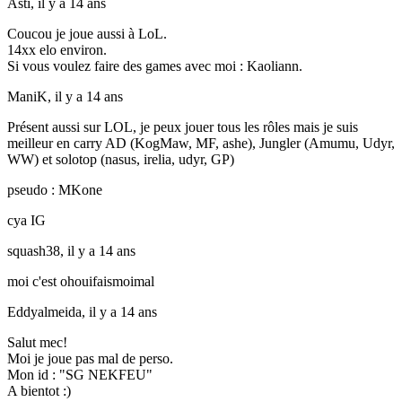
Asti,
il y a 14 ans
Coucou je joue aussi à LoL.
14xx elo environ.
Si vous voulez faire des games avec moi : Kaoliann.
ManiK,
il y a 14 ans
Présent aussi sur LOL, je peux jouer tous les rôles mais je suis
meilleur en carry AD (KogMaw, MF, ashe), Jungler (Amumu, Udyr,
WW) et solotop (nasus, irelia, udyr, GP)
pseudo : MKone
cya IG
squash38,
il y a 14 ans
moi c'est ohouifaismoimal
Eddyalmeida,
il y a 14 ans
Salut mec!
Moi je joue pas mal de perso.
Mon id : "SG NEKFEU"
A bientot :)