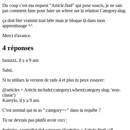
Du coup c'est ma request "Article.find" qui pose soucis, je ne sais
pas comment faire pour faire un where sur la relation Category.slug.
ça doit être vraimnt tout bête mais je bloque là dans mon
apprentissage ^^
Merci d'avance.
4 réponses
faouzzz,
il y a 9 ans
Salut,
Si tu utilises la version de rails 4 et plus tu peux essayer:
@articles = Article.include(:category).where(category.slug: 'non-
classe')
Kareylo,
il y a 9 ans
C'est normal qui tu as ":category=>" dans ta requête ?
Tu ne devrais pas plutôt avoir ceci :
#articles_controller def category @articles = Article.find( :all,