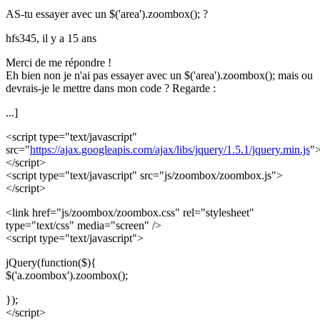
AS-tu essayer avec un $('area').zoombox(); ?
hfs345,
il y a 15 ans
Merci de me répondre !
Eh bien non je n'ai pas essayer avec un $('area').zoombox(); mais ou
devrais-je le mettre dans mon code ? Regarde :
...]
<script type="text/javascript"
src="
https://ajax.googleapis.com/ajax/libs/jquery/1.5.1/jquery.min.js
"
</script>
<script type="text/javascript" src="js/zoombox/zoombox.js">
</script>
<link href="js/zoombox/zoombox.css" rel="stylesheet"
type="text/css" media="screen" />
<script type="text/javascript">
jQuery(function($){
$('a.zoombox').zoombox();
});
</script>