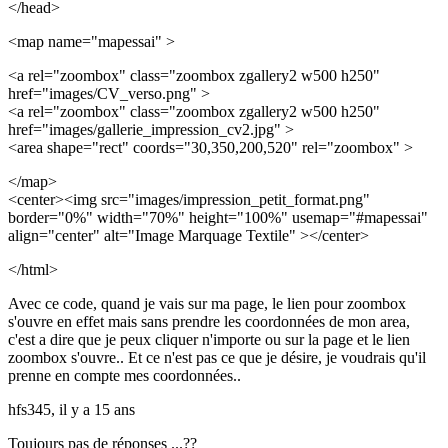
</head>
<map name="mapessai" >
<a rel="zoombox" class="zoombox zgallery2 w500 h250"
href="images/CV_verso.png" >
<a rel="zoombox" class="zoombox zgallery2 w500 h250"
href="images/gallerie_impression_cv2.jpg" >
<area shape="rect" coords="30,350,200,520" rel="zoombox" >
</map>
<center><img src="images/impression_petit_format.png"
border="0%" width="70%" height="100%" usemap="#mapessai"
align="center" alt="Image Marquage Textile" ></center>
</html>
Avec ce code, quand je vais sur ma page, le lien pour zoombox
s'ouvre en effet mais sans prendre les coordonnées de mon area,
c'est a dire que je peux cliquer n'importe ou sur la page et le lien
zoombox s'ouvre.. Et ce n'est pas ce que je désire, je voudrais qu'il
prenne en compte mes coordonnées..
hfs345,
il y a 15 ans
Toujours pas de réponses ...??