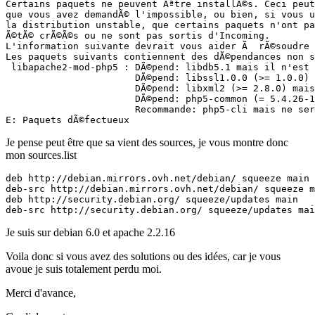
Certains paquets ne peuvent Ãªtre installÃ©s. Ceci peut
que vous avez demandÃ© l'impossible, ou bien, si vous u
la distribution unstable, que certains paquets n'ont pa
Ã©tÃ© crÃ©Ã©s ou ne sont pas sortis d'Incoming.

L'information suivante devrait vous aider Ã  rÃ©soudre 
Les paquets suivants contiennent des dÃ©pendances non s
 libapache2-mod-php5 : DÃ©pend: libdb5.1 mais il n'est 
                       DÃ©pend: libssl1.0.0 (>= 1.0.0) 
                       DÃ©pend: libxml2 (>= 2.8.0) mais
                       DÃ©pend: php5-common (= 5.4.26-1
                       Recommande: php5-cli mais ne ser
E: Paquets dÃ©fectueux
Je pense peut être que sa vient des sources, je vous montre donc
mon sources.list
deb http://debian.mirrors.ovh.net/debian/ squeeze main

deb-src http://debian.mirrors.ovh.net/debian/ squeeze m
deb http://security.debian.org/ squeeze/updates main

deb-src http://security.debian.org/ squeeze/updates mai
Je suis sur debian 6.0 et apache 2.2.16
Voila donc si vous avez des solutions ou des idées, car je vous
avoue je suis totalement perdu moi.
Merci d'avance,