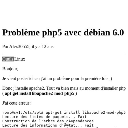
Problème php5 avec débian 6.0
Par
Alex30555
,
il y a 12 ans
Outils
Linux
Bonjour,
Je vient poster ici car j'ai un problème pour la première fois ;)
Donc j'installe apache2, Tout va bien mais au moment d'installer php
(
apt-get install libapache2-mod-php5
)
J'ai cette erreur :
root@sv1:/etc/apt# apt-get install libapache2-mod-php5

Lecture des listes de paquets... Fait

Construction de l'arbre des dÃ©pendances

Lecture des informations d'Ã©tat... Fait
