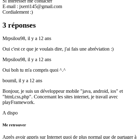
Si intéresser me contacter
E-mail : jxerri145@gmail.com
Cordialement :)
3 réponses
Mrpsilou98,
il y a 12 ans
Oui c'est ce que je voulais dire, j'ai fais une abréviation :)
Mrpsilou98,
il y a 12 ans
Oui boh tu m'a compris quoi ^.^
boumil,
il y a 12 ans
Bonjour, je suis un développeur mobile "java, android, ios" et
"html,css,php". Concernant les sites internet, je travail avec
playFramework.
A dispo
Me retrouver
Après avoir appris sur Internet quoi de plus normal que de partager à