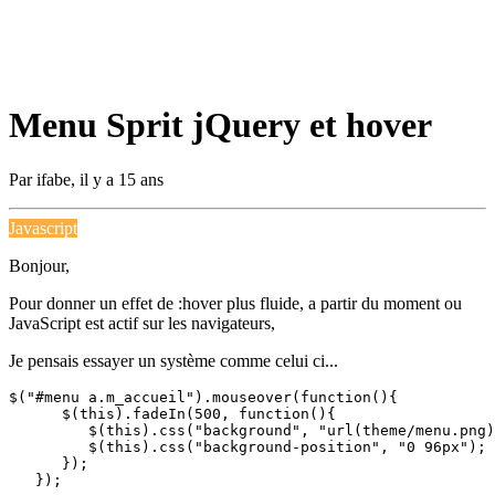
Menu Sprit jQuery et hover
Par
ifabe
,
il y a 15 ans
Javascript
Bonjour,
Pour donner un effet de :hover plus fluide, a partir du moment ou
JavaScript est actif sur les navigateurs,
Je pensais essayer un système comme celui ci...
$("#menu a.m_accueil").mouseover(function(){

      $(this).fadeIn(500, function(){

         $(this).css("background", "url(theme/menu.png)
         $(this).css("background-position", "0 96px");

      });

   });