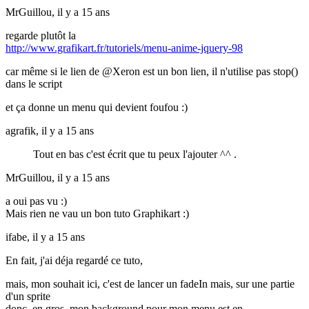
MrGuillou,
il y a 15 ans
regarde plutôt la
http://www.grafikart.fr/tutoriels/menu-anime-jquery-98
car même si le lien de @Xeron est un bon lien, il n'utilise pas stop()
dans le script
et ça donne un menu qui devient foufou :)
agrafik,
il y a 15 ans
Tout en bas c'est écrit que tu peux l'ajouter ^^ .
MrGuillou,
il y a 15 ans
a oui pas vu :)
Mais rien ne vau un bon tuto Graphikart :)
ifabe,
il y a 15 ans
En fait, j'ai déja regardé ce tuto,
mais, mon souhait ici, c'est de lancer un fadeIn mais, sur une partie
d'un sprite
donc, en gros, mon background pour mon menu est en