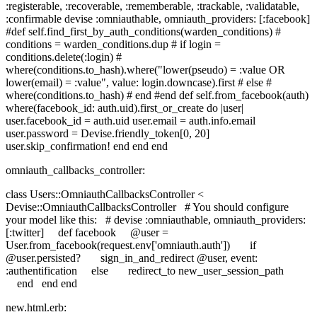
:registerable, :recoverable, :rememberable, :trackable, :validatable,
:confirmable devise :omniauthable, omniauth_providers: [:facebook]
#def self.find_first_by_auth_conditions(warden_conditions) #
conditions = warden_conditions.dup # if login =
conditions.delete(:login) #
where(conditions.to_hash).where("lower(pseudo) = :value OR
lower(email) = :value", value: login.downcase).first # else #
where(conditions.to_hash) # end #end def self.from_facebook(auth)
where(facebook_id: auth.uid).first_or_create do |user|
user.facebook_id = auth.uid user.email = auth.info.email
user.password = Devise.friendly_token[0, 20]
user.skip_confirmation! end end end
omniauth_callbacks_controller:
class Users::OmniauthCallbacksController <
Devise::OmniauthCallbacksController # You should configure
your model like this: # devise :omniauthable, omniauth_providers:
[:twitter] def facebook @user =
User.from_facebook(request.env['omniauth.auth']) if
@user.persisted? sign_in_and_redirect @user, event:
:authentification else redirect_to new_user_session_path
end end end
new.html.erb: