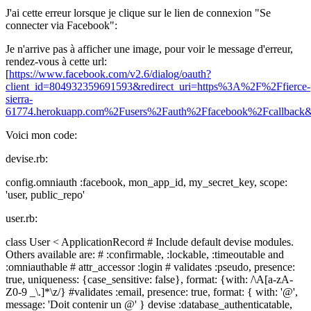
J'ai cette erreur lorsque je clique sur le lien de connexion "Se
connecter via Facebook":
Je n'arrive pas à afficher une image, pour voir le message d'erreur,
rendez-vous à cette url:
[
https://www.facebook.com/v2.6/dialog/oauth?
client_id=804932359691593&redirect_uri=https%3A%2F%2Ffierce-
sierra-
61774.herokuapp.com%2Fusers%2Fauth%2Ffacebook%2Fcallback&r
Voici mon code:
devise.rb:
config.omniauth :facebook, mon_app_id, my_secret_key, scope:
'user, public_repo'
user.rb:
class User < ApplicationRecord # Include default devise modules.
Others available are: # :confirmable, :lockable, :timeoutable and
:omniauthable # attr_accessor :login # validates :pseudo, presence:
true, uniqueness: {case_sensitive: false}, format: {with: /\A[a-zA-
Z0-9 _\.]*\z/} #validates :email, presence: true, format: { with: '@',
message: 'Doit contenir un @' } devise :database_authenticatable,