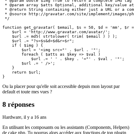
 * @param boole $img True to return a complete IMG tag 
 * @param array $atts Optional, additional key/value at
 * @return String containing either just a URL or a com
 * @source http://gravatar.com/site/implement/images/ph
 */

function get_gravatar( $email, $s = 50, $d = 'mm', $r =
    $url = 'http://www.gravatar.com/avatar/';

    $url .= md5( strtolower( trim( $email ) ) );

    $url .= "?s=$s&d=$d&r=$r";

    if ( $img ) {

        $url = '<img src="' . $url . '"';

        foreach ( $atts as $key => $val )

            $url .= ' ' . $key . '="' . $val . '"';

        $url .= ' />';

    }

    return $url;

}
Ou la placer pour qu'elle soit accessible depuis mon layout par
default et toute mes vues ?
8 réponses
Hardware,
il y a 16 ans
En utilisant les composants ou les assistants (Components, Helpers)
de cake php. Tu pourras alors accéder aux fonctions de ton plugin