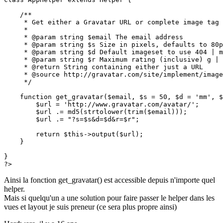
    /**

     * Get either a Gravatar URL or complete image tag 
     *

     * @param string $email The email address

     * @param string $s Size in pixels, defaults to 80p
     * @param string $d Default imageset to use 404 | m
     * @param string $r Maximum rating (inclusive) g | 
     * @return String containing either just a URL

     * @source http://gravatar.com/site/implement/image
     */

    function get_gravatar($email, $s = 50, $d = 'mm', $
        $url = 'http://www.gravatar.com/avatar/';

        $url .= md5(strtolower(trim($email)));

        $url .= "?s=$s&d=$d&r=$r";

        return $this->output($url);

    }   

}

?>
Ainsi la fonction get_gravatar() est accessible depuis n'importe quel
helper.
Mais si quelqu'un a une solution pour faire passer le helper dans les
vues et layout je suis preneur (ce sera plus propre ainsi)