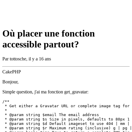
Où placer une fonction
accessible partout?
Par
tottosche
,
il y a 16 ans
CakePHP
Bonjour,
Simple question, j'ai ma fonction get_gravatar:
/**

 * Get either a Gravatar URL or complete image tag for 
 *

 * @param string $email The email address

 * @param string $s Size in pixels, defaults to 80px 1 
 * @param string $d Default imageset to use 404 | mm | 
 * @param string $r Maximum rating (inclusive) g | pg |