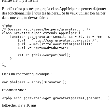
Hardware,
il y a 16 ans
En effet c'est pas très propre, la class AppHelper te permet d'ajouter
des fonctionnalités à tous tes helpers... Si tu veux utiliser ton helper
dans une vue, tu devras faire :
<?php

/* Dossier /app/views/helpers/gravatar.php */

class GravatarHelper extends AppHelper {

    function get_gravatar($email, $s = 50, $d = 'mm', $
        $url = 'http://www.gravatar.com/avatar/';

        $url .= md5(strtolower(trim($email)));

        $url .= "?s=$s&d=$d&r=$r";

        return $this->output($url);

    }

}

?>
Dans un controller quelconque :
var $helpers = array('Gravatar');
Et dans ta vue :
<?php echo $gravatar->get_gravatar($param1,$param2,...)
tottosche,
il y a 16 ans