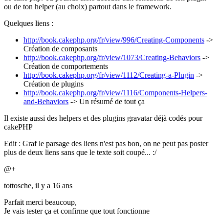
ou de ton helper (au choix) partout dans le framework.
Quelques liens :
http://book.cakephp.org/fr/view/996/Creating-Components
->
Création de composants
http://book.cakephp.org/fr/view/1073/Creating-Behaviors
->
Création de comportements
http://book.cakephp.org/fr/view/1112/Creating-a-Plugin
->
Création de plugins
http://book.cakephp.org/fr/view/1116/Components-Helpers-
and-Behaviors
-> Un résumé de tout ça
Il existe aussi des helpers et des plugins gravatar déjà codés pour
cakePHP
Edit : Graf le parsage des liens n'est pas bon, on ne peut pas poster
plus de deux liens sans que le texte soit coupé... :/
@+
tottosche,
il y a 16 ans
Parfait merci beaucoup,
Je vais tester ça et confirme que tout fonctionne