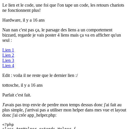
Le lien et le code, une foi que l'on tape un code, les retours chariots
ne fonctionnent plus!
Hardware,
il y a 16 ans
Nan nan c'est pas ça, le parsage des liens a un comportement
bizzard, regarde je vais poster 4 liens mais ça va en afficher qu'un
seul :
Lien 1
Lien 2
Lien 3
Lien 4
Edit : voila il ne reste que le dernier lien :/
tottosche,
il y a 16 ans
Parfait c'est fait.
J'avais pas trop envie de perdre mon temps dessus donc j'ai fait au
plus simple, j'arrivai pas a utiliser mon helper dans mes vue et layout
donc j'ai crée app_helper.php:
<?php

class AppHelper extends Helper {
